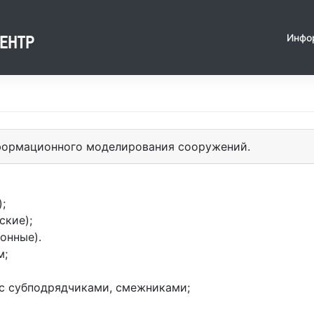
Инфо
ЕНТР
нформационного моделирования сооружений.
;
ские);
онные).
м;
 с субподрядчиками, смежниками;